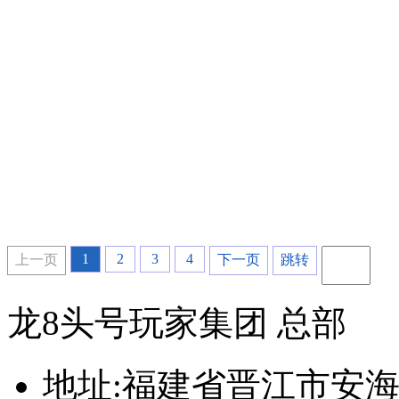
1
2
3
4
上一页
下一页
跳转
龙8头号玩家集团 总部
地址:福建省晋江市安