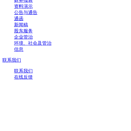
财务报表
资料演示
公告与通告
通函
新闻稿
股东服务
企业管治
环境、社会及管治
信息
联系我们
联系我们
在线反馈